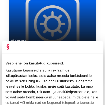
nov 2025
Advokaadibüroo Lepmets & Nõges
OLULINE ARENG: Ringkonnakohtu lahend loob
võimaluse COINLOAN-i pankrotimenetluses
uute nõuete esitamiseks ja tunnustamiseks
Veebilehel on kasutatud küpsiseid.
Kasutame küpsiseid sisu ja reklaamide
Tallinna Ringkonnakohus koostas 27. oktoobril 2025. a
isikupärastamiseks, sotsiaalse meedia funktsioonide
määruse, mis või...
pakkumiseks ning liikluse analüüsimiseks. Edastame
teavet selle kohta, kuidas meie saiti kasutate, ka oma
sotsiaalse meedia, reklaami- ja analüüsipartneritele, kes
võivad seda kombineerida muu teabega, mida olete neile
esitanud või mida nad on kogunud teiepoolse teenuste