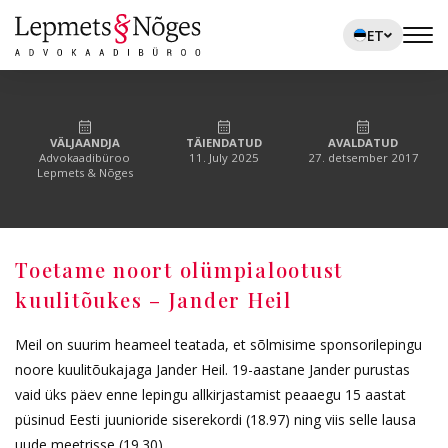
ET
VÄLJAANDJA
TÄIENDATUD
AVALDATUD
Advokaadibüroo
11. July 2025
27. detsember 2017
Lepmets & Nõges
Toetame noort olümpialootust
kuulitõukes – Jander Heil
Meil on suurim heameel teatada, et sõlmisime sponsorilepingu
noore kuulitõukajaga Jander Heil. 19-aastane Jander purustas
vaid üks päev enne lepingu allkirjastamist peaaegu 15 aastat
püsinud Eesti juunioride siserekordi (18.97) ning viis selle lausa
uude meetrisse (19.30).