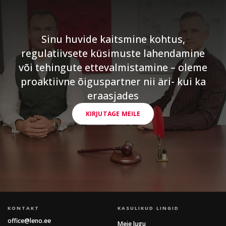
Sinu huvide kaitsmine kohtus,
regulatiivsete küsimuste lahendamine
või tehingute ettevalmistamine – oleme
proaktiivne õiguspartner nii äri- kui ka
eraasjades
KIRJUTAGE MEILE
KONTAKT
KASULIKUD LINGID
office@leno.ee
Meie lugu