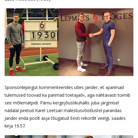
Sponsorilepingut kommenteerides ütles Jander, et
«
parimad
tulemused toovad ka parimad toetajad
»
, aga nähtavasti toimib
see mõlematpidi. Pärnu kergejõustikuhallis juba järgmisel
nädalal peetud Karel Leetsari mälestusvõistlustel parandas
Jander enda poolt äsja tõugatud Eesti rekordit veelgi, saades
kirja 19.57.