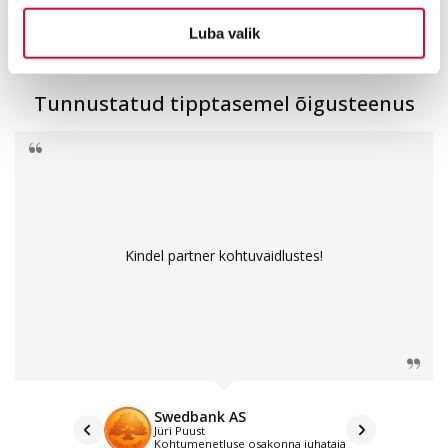
aastat
avalikku
tegelikku
kogemust
soovitust
edulugu
Luba valik
Tunnustatud tipptasemel õigusteenus
Kindel partner kohtuvaidlustes!
Swedbank AS
Jüri Puust
Kohtumenetluse osakonna juhataja