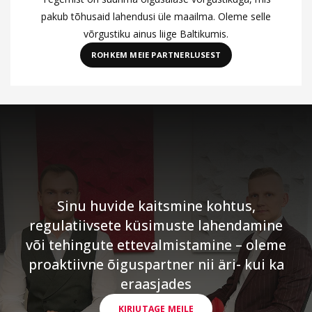
pakub tõhusaid lahendusi üle maailma. Oleme selle
võrgustiku ainus liige Baltikumis.
ROHKEM MEIE PARTNERLUSEST
Sinu huvide kaitsmine kohtus,
regulatiivsete küsimuste lahendamine
või tehingute ettevalmistamine – oleme
proaktiivne õiguspartner nii äri- kui ka
eraasjades
KIRJUTAGE MEILE