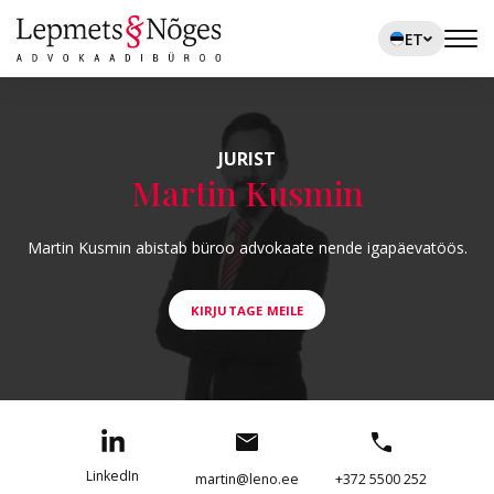
ET
JURIST
Martin Kusmin
Martin Kusmin abistab büroo advokaate nende igapäevatöös.
KIRJUTAGE MEILE
LinkedIn
martin@leno.ee
+372 5500 252