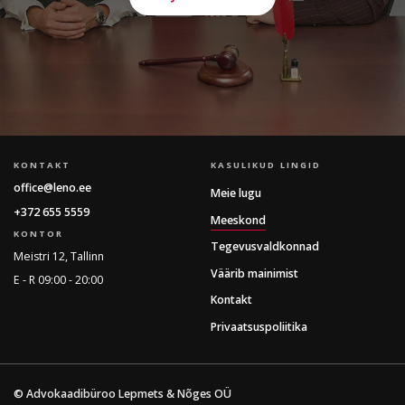
KONTAKT
KASULIKUD LINGID
office@leno.ee
Meie lugu
+372 655 5559
Meeskond
KONTOR
Tegevusvaldkonnad
Meistri 12, Tallinn
Väärib mainimist
E - R 09:00 - 20:00
Kontakt
Privaatsuspoliitika
© Advokaadibüroo Lepmets & Nõges OÜ