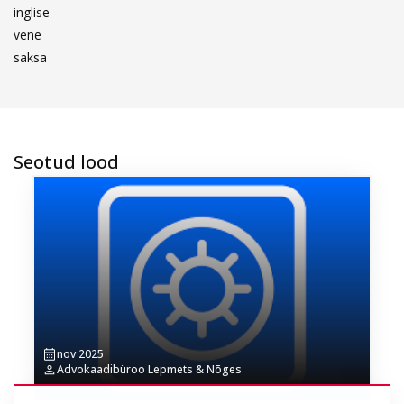
inglise
vene
saksa
Seotud lood
nov 2025
Advokaadibüroo Lepmets & Nõges