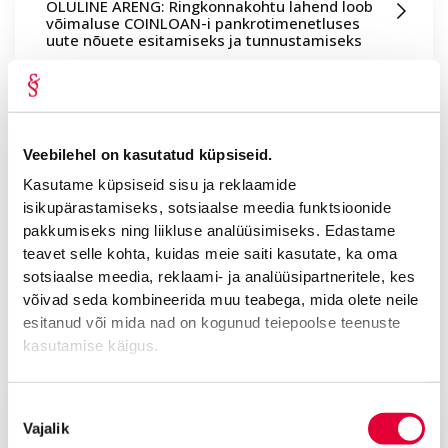
OLULINE ARENG: Ringkonnakohtu lahend loob
võimaluse COINLOAN-i pankrotimenetluses
uute nõuete esitamiseks ja tunnustamiseks
Tallinna Ringkonnakohus koostas 27. oktoobril 2025. a
määruse, mis või...
Veebilehel on kasutatud küpsiseid.
Kasutame küpsiseid sisu ja reklaamide
isikupärastamiseks, sotsiaalse meedia funktsioonide
pakkumiseks ning liikluse analüüsimiseks. Edastame
teavet selle kohta, kuidas meie saiti kasutate, ka oma
sotsiaalse meedia, reklaami- ja analüüsipartneritele, kes
võivad seda kombineerida muu teabega, mida olete neile
esitanud või mida nad on kogunud teiepoolse teenuste
kasutamise käigus.
okt 2025
Advokaadibüroo Lepmets & Nõges
Nõusoleku
Ajalugu kordub: austame traditsioone ja
Vajalik
valik
kasvatame meeskonda