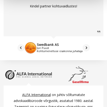
Kindel partner kohtuvaidlustes!
Swedbank AS
Jüri Puust
Kohtumenetluse osakonna juhataja
ALFA International
on juhtiv sõltumatute
advokaadibüroode võrgustik, asutatud 1980. aastal.
Tegemist on suurima õigusalase võrgustikuga, mis