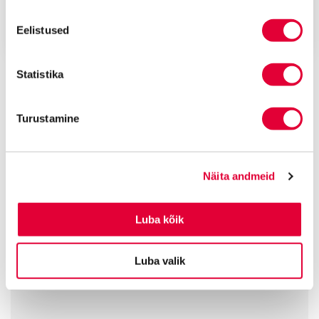
Traditsioonid on väärtuslikud ja järjepidevus on jõud.
Eelistused
Septembri algul...
KÕIK ARTIKLID
Statistika
Turustamine
13
160
1000
+
+
+
aastat
avalikku
tegelikku
kogemust
soovitust
edulugu
Näita andmeid
Luba kõik
Tunnustatud tipptasemel õigusteenus
Luba valik