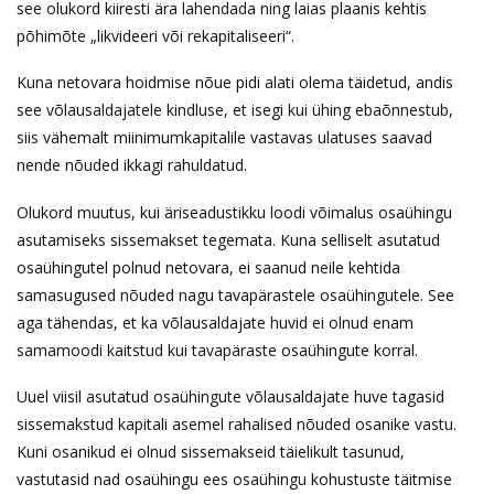
see olukord kiiresti ära lahendada ning laias plaanis kehtis
põhimõte „likvideeri või rekapitaliseeri“.
Kuna netovara hoidmise nõue pidi alati olema täidetud, andis
see võlausaldajatele kindluse, et isegi kui ühing ebaõnnestub,
siis vähemalt miinimumkapitalile vastavas ulatuses saavad
nende nõuded ikkagi rahuldatud.
Olukord muutus, kui äriseadustikku loodi võimalus osaühingu
asutamiseks sissemakset tegemata. Kuna selliselt asutatud
osaühingutel polnud netovara, ei saanud neile kehtida
samasugused nõuded nagu tavapärastele osaühingutele. See
aga tähendas, et ka võlausaldajate huvid ei olnud enam
samamoodi kaitstud kui tavapäraste osaühingute korral.
Uuel viisil asutatud osaühingute võlausaldajate huve tagasid
sissemakstud kapitali asemel rahalised nõuded osanike vastu.
Kuni osanikud ei olnud sissemakseid täielikult tasunud,
vastutasid nad osaühingu ees osaühingu kohustuste täitmise