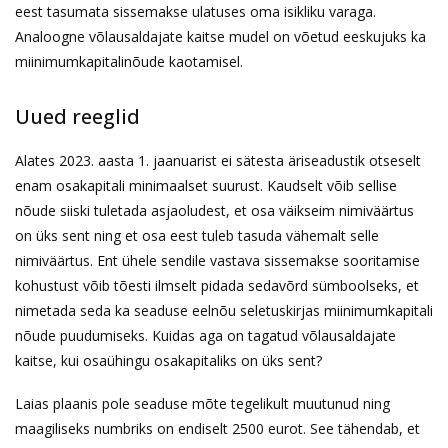
eest tasumata sissemakse ulatuses oma isikliku varaga.
Analoogne võlausaldajate kaitse mudel on võetud eeskujuks ka
miinimumkapitalinõude kaotamisel.
Uued reeglid
Alates 2023. aasta 1. jaanuarist ei sätesta äriseadustik otseselt
enam osakapitali minimaalset suurust. Kaudselt võib sellise
nõude siiski tuletada asjaoludest, et osa väikseim nimiväärtus
on üks sent ning et osa eest tuleb tasuda vähemalt selle
nimiväärtus. Ent ühele sendile vastava sissemakse sooritamise
kohustust võib tõesti ilmselt pidada sedavõrd sümboolseks, et
nimetada seda ka seaduse eelnõu seletuskirjas miinimumkapitali
nõude puudumiseks. Kuidas aga on tagatud võlausaldajate
kaitse, kui osaühingu osakapitaliks on üks sent?
Laias plaanis pole seaduse mõte tegelikult muutunud ning
maagiliseks numbriks on endiselt 2500 eurot. See tähendab, et