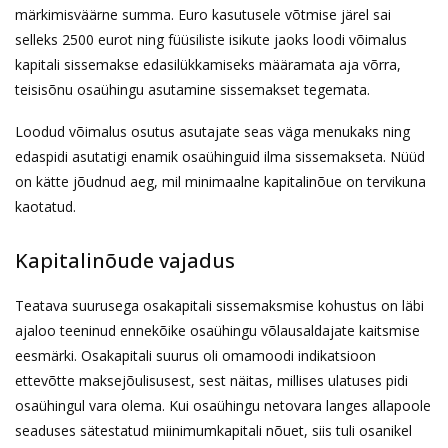
märkimisväärne summa. Euro kasutusele võtmise järel sai
selleks 2500 eurot ning füüsiliste isikute jaoks loodi võimalus
kapitali sissemakse edasilükkamiseks määramata aja võrra,
teisisõnu osaühingu asutamine sissemakset tegemata.
Loodud võimalus osutus asutajate seas väga menukaks ning
edaspidi asutatigi enamik osaühinguid ilma sissemakseta. Nüüd
on kätte jõudnud aeg, mil minimaalne kapitalinõue on tervikuna
kaotatud.
Kapitalinõude vajadus
Teatava suurusega osakapitali sissemaksmise kohustus on läbi
ajaloo teeninud ennekõike osaühingu võlausaldajate kaitsmise
eesmärki. Osakapitali suurus oli omamoodi indikatsioon
ettevõtte maksejõulisusest, sest näitas, millises ulatuses pidi
osaühingul vara olema. Kui osaühingu netovara langes allapoole
seaduses sätestatud miinimumkapitali nõuet, siis tuli osanikel