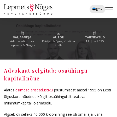
ET
VÄLJAANDJA
AUTOR
TÄIENDATUD
Advokaadibüroo
Kristjan Nõges, Kristiina
11. July 2025
Lepmets & Nõges
Pralla
Advokaat selgitab: osaühingu
kapitalinõue
Alates
esimese äriseadustiku
jõustumisest aastal 1995 on Eesti
õiguskord nõudnud kõigilt osaühingutelt teatava
miinimumkapitali olemasolu.
Algselt oli selleks 40 000 krooni ning see oli omal ajal üsna