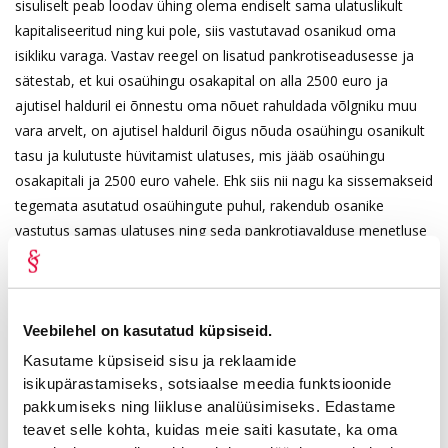
sisuliselt peab loodav ühing olema endiselt sama ulatuslikult
kapitaliseeritud ning kui pole, siis vastutavad osanikud oma
isikliku varaga. Vastav reegel on lisatud pankrotiseadusesse ja
sätestab, et kui osaühingu osakapital on alla 2500 euro ja
ajutisel halduril ei õnnestu oma nõuet rahuldada võlgniku muu
vara arvelt, on ajutisel halduril õigus nõuda osaühingu osanikult
tasu ja kulutuste hüvitamist ulatuses, mis jääb osaühingu
osakapitali ja 2500 euro vahele. Ehk siis nii nagu ka sissemakseid
tegemata asutatud osaühingute puhul, rakendub osanike
vastutus samas ulatuses ning seda pankrotiavalduse menetluse
raugemise olukorras.
Edasi lugemiseks vajuta siia!
Veebilehel on kasutatud küpsiseid.
Advokaadibüroo Lepmets & Nõges meeskonnaga tutvumiseks
Kasutame küpsiseid sisu ja reklaamide
vajuta siia
!
isikupärastamiseks, sotsiaalse meedia funktsioonide
pakkumiseks ning liikluse analüüsimiseks. Edastame
teavet selle kohta, kuidas meie saiti kasutate, ka oma