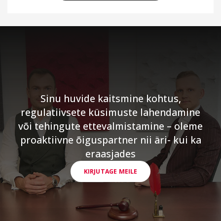
Sinu huvide kaitsmine kohtus,
regulatiivsete küsimuste lahendamine
või tehingute ettevalmistamine – oleme
proaktiivne õiguspartner nii äri- kui ka
eraasjades
KIRJUTAGE MEILE