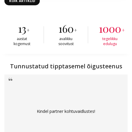
KÕIK ARTIKLID
13
160
1000
+
+
+
aastat
avalikku
tegelikku
kogemust
soovitust
edulugu
Tunnustatud tipptasemel õigusteenus
Kindel partner kohtuvaidlustes!