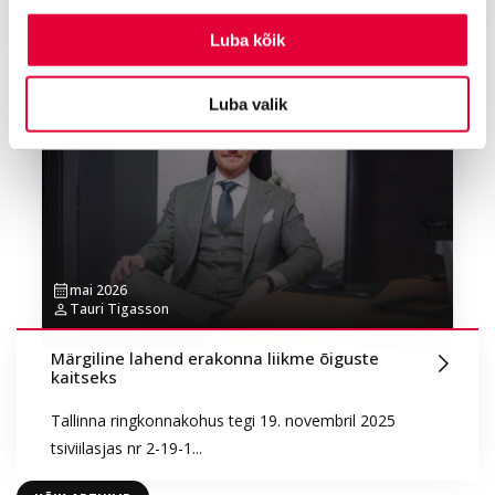
Maakohtu otsus...
Luba kõik
Luba valik
mai 2026
Tauri Tigasson
Märgiline lahend erakonna liikme õiguste
kaitseks
Tallinna ringkonnakohus tegi 19. novembril 2025
tsiviilasjas nr 2-19-1...