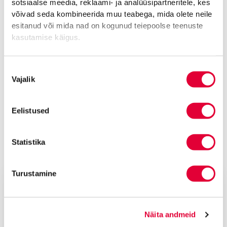
sotsiaalse meedia, reklaami- ja analüüsipartneritele, kes
võivad seda kombineerida muu teabega, mida olete neile
esitanud või mida nad on kogunud teiepoolse teenuste
kasutamise käigus.
Seotud lood
Nõusoleku
Vajalik
valik
Eelistused
Statistika
juuni 2026
Vandeadvokaat Sandra Sepp
Turustamine
Kannatanu roll kriminaalmenetluses on laiem
kui tsiviilhagi: märgiline lahend liiklussurma
asjas
Näita andmeid
30. mail 2026 jõustus kriminaalasjas nr 1-25-4423 Pärnu