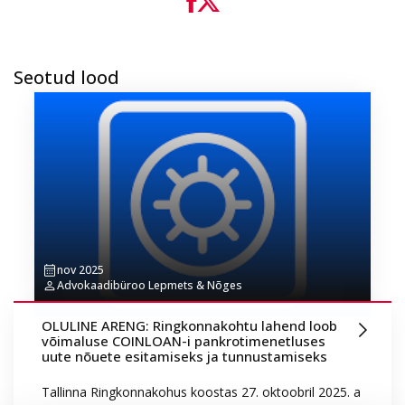
Seotud lood
nov 2025
Advokaadibüroo Lepmets & Nõges
OLULINE ARENG: Ringkonnakohtu lahend loob
võimaluse COINLOAN-i pankrotimenetluses
uute nõuete esitamiseks ja tunnustamiseks
Tallinna Ringkonnakohus koostas 27. oktoobril 2025. a