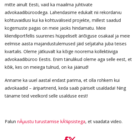
mitte ainult Eesti, vaid ka maailma juhtivate
advokaadibüroodega. Lahendasime edukalt nii rekordarvu
kohtuvaidlusi kui ka kohtuväliseid projekte, millest saadud
kogemuste pagas on meie jaoks hindamatu. Meie
kliendiportfellis suurenes hüppeliselt äriõiguse osakaal ja meie
eelmise aasta majandustulemused jäid seljataha juba teises
kvartalis. Oleme jätkuvalt ka kõige noorema kollektiiviga
advokaadibüroo Eestis. Enim tänulikud oleme aga selle eest, et
kõik, kes on meiega tulnud, on ka jäänud!
Anname ka uuel aastal endast parima, et olla rohkem kui
advokaadid – äripartnerid, keda saab päriselt usaldada! Ning
täname teid veelkord selle usalduse eest!
Palun
nÃµustu turustamise kÃ¼psistega
, et vaadata video.