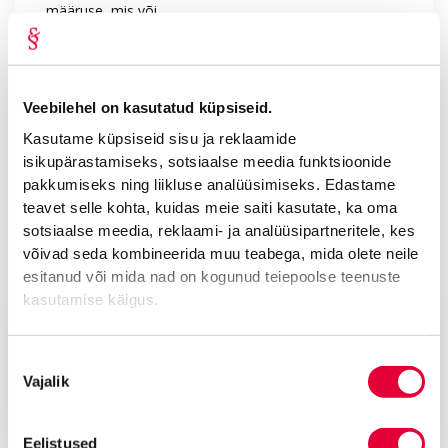
määruse, mis või...
Veebilehel on kasutatud küpsiseid.
Kasutame küpsiseid sisu ja reklaamide
isikupärastamiseks, sotsiaalse meedia funktsioonide
pakkumiseks ning liikluse analüüsimiseks. Edastame
teavet selle kohta, kuidas meie saiti kasutate, ka oma
sotsiaalse meedia, reklaami- ja analüüsipartneritele, kes
võivad seda kombineerida muu teabega, mida olete neile
okt 2025
esitanud või mida nad on kogunud teiepoolse teenuste
Advokaadibüroo Lepmets & Nõges
kasutamise käigus.
Ajalugu kordub: austame traditsioone ja
kasvatame meeskonda
Nõusoleku
Vajalik
Traditsioonid on väärtuslikud ja järjepidevus on jõud.
valik
Septembri algul...
Eelistused