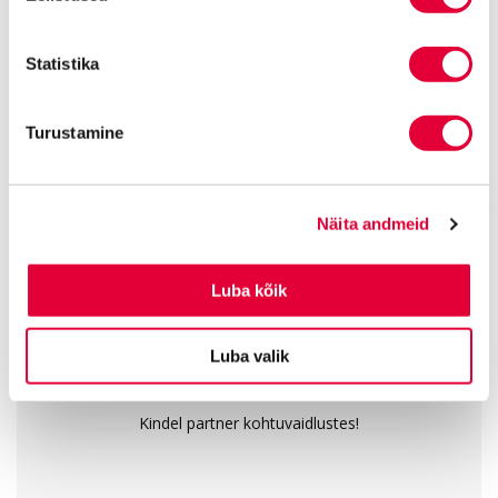
KÕIK ARTIKLID
Statistika
13
160
1000
+
+
+
Turustamine
aastat
avalikku
tegelikku
kogemust
soovitust
edulugu
Näita andmeid
Tunnustatud tipptasemel õigusteenus
Luba kõik
Luba valik
Kindel partner kohtuvaidlustes!