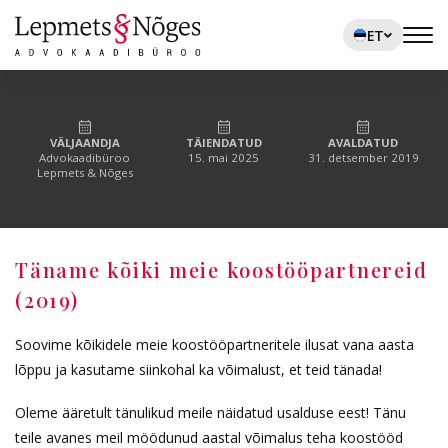
ET
VÄLJAANDJA
TÄIENDATUD
AVALDATUD
Advokaadibüroo
15. mai 2025
31. detsember 2019
Lepmets & Nõges
Täname kõiki meie koostööpartnereid
(2019)
Soovime kõikidele meie koostööpartneritele ilusat vana aasta
lõppu ja kasutame siinkohal ka võimalust, et teid tänada!
Oleme ääretult tänulikud meile näidatud usalduse eest! Tänu
teile avanes meil möödunud aastal võimalus teha koostööd