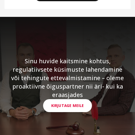
Sinu huvide kaitsmine kohtus,
regulatiivsete küsimuste lahendamine
või tehingute ettevalmistamine – oleme
proaktiivne õiguspartner nii äri- kui ka
eraasjades
KIRJUTAGE MEILE