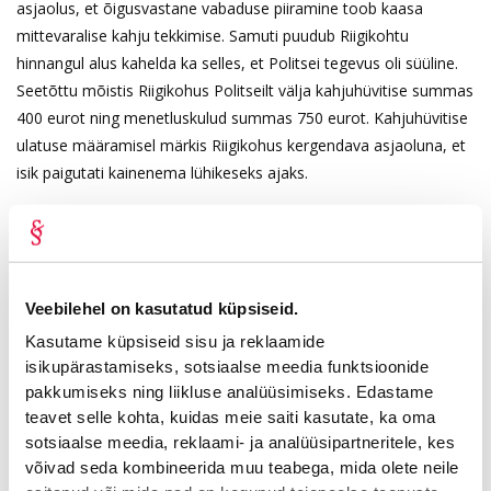
asjaolus, et õigusvastane vabaduse piiramine toob kaasa
mittevaralise kahju tekkimise. Samuti puudub Riigikohtu
hinnangul alus kahelda ka selles, et Politsei tegevus oli süüline.
Seetõttu mõistis Riigikohus Politseilt välja kahjuhüvitise summas
400 eurot ning menetluskulud summas 750 eurot. Kahjuhüvitise
ulatuse määramisel märkis Riigikohus kergendava asjaoluna, et
isik paigutati kainenema lühikeseks ajaks.
Riigikohtu otsuse terviktekstiga on võimalik tutuvda Riigikohtu
kodulehel, lahendi nr 3-3-1-54-15
.
Veebilehel on kasutatud küpsiseid.
Kasutame küpsiseid sisu ja reklaamide
isikupärastamiseks, sotsiaalse meedia funktsioonide
pakkumiseks ning liikluse analüüsimiseks. Edastame
teavet selle kohta, kuidas meie saiti kasutate, ka oma
sotsiaalse meedia, reklaami- ja analüüsipartneritele, kes
võivad seda kombineerida muu teabega, mida olete neile
Seotud lood