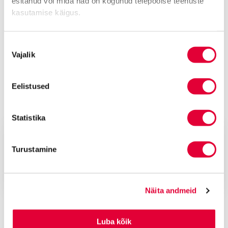
esitanud või mida nad on kogunud teiepoolse teenuste
kasutamise käigus.
Nõusoleku
Vajalik
valik
Eelistused
nov 2025
Advokaadibüroo Lepmets & Nõges
Statistika
OLULINE ARENG: Ringkonnakohtu lahend loob
võimaluse COINLOAN-i pankrotimenetluses
uute nõuete esitamiseks ja tunnustamiseks
Turustamine
Tallinna Ringkonnakohus koostas 27. oktoobril 2025. a
määruse, mis või...
Näita andmeid
Luba kõik