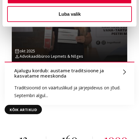
Luba valik
okt 2025
Advokaadibüroo Lepmets & Nõges
Ajalugu kordub: austame traditsioone ja
kasvatame meeskonda
Traditsioonid on väärtuslikud ja järjepidevus on jõud.
Septembri algul...
KÕIK ARTIKLID
13
160
1000