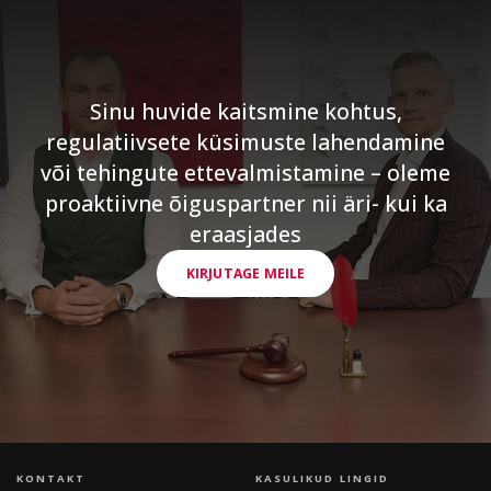
Sinu huvide kaitsmine kohtus,
regulatiivsete küsimuste lahendamine
või tehingute ettevalmistamine – oleme
proaktiivne õiguspartner nii äri- kui ka
eraasjades
KIRJUTAGE MEILE
KONTAKT
KASULIKUD LINGID