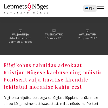
ET
VÄLJAANDJA
TÄIENDATUD
AVALDATUD
Advokaadibüroo
15. mai 2025
28. juuni 2017
Lepmets & Nõges
Riigikohus rahuldas advokaat
Kristjan Nõgese kaebuse ning mõistis
Politseilt välja hüvitise kliendile
tekitatud moraalse kahju eest
Riigikohtu hiljutise otsusega sai õiglase lõpplahendi üks meie
büroo kõige esimestest kaasustest, milles nõudsime Politseilt