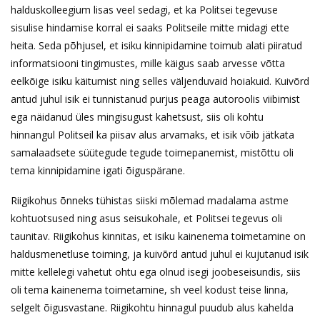
halduskolleegium lisas veel sedagi, et ka Politsei tegevuse
sisulise hindamise korral ei saaks Politseile mitte midagi ette
heita. Seda põhjusel, et isiku kinnipidamine toimub alati piiratud
informatsiooni tingimustes, mille käigus saab arvesse võtta
eelkõige isiku käitumist ning selles väljenduvaid hoiakuid. Kuivõrd
antud juhul isik ei tunnistanud purjus peaga autoroolis viibimist
ega näidanud üles mingisugust kahetsust, siis oli kohtu
hinnangul Politseil ka piisav alus arvamaks, et isik võib jätkata
samalaadsete süütegude tegude toimepanemist, mistõttu oli
tema kinnipidamine igati õiguspärane.
Riigikohus õnneks tühistas siiski mõlemad madalama astme
kohtuotsused ning asus seisukohale, et Politsei tegevus oli
taunitav. Riigikohus kinnitas, et isiku kainenema toimetamine on
haldusmenetluse toiming, ja kuivõrd antud juhul ei kujutanud isik
mitte kellelegi vahetut ohtu ega olnud isegi joobeseisundis, siis
oli tema kainenema toimetamine, sh veel kodust teise linna,
selgelt õigusvastane. Riigikohtu hinnagul puudub alus kahelda