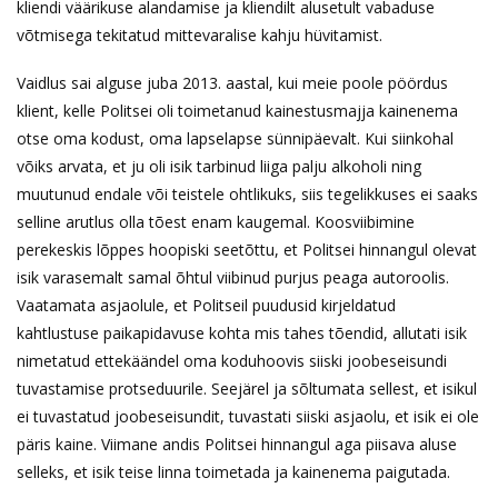
kliendi väärikuse alandamise ja kliendilt alusetult vabaduse
võtmisega tekitatud mittevaralise kahju hüvitamist.
Vaidlus sai alguse juba 2013. aastal, kui meie poole pöördus
klient, kelle Politsei oli toimetanud kainestusmajja kainenema
otse oma kodust, oma lapselapse sünnipäevalt. Kui siinkohal
võiks arvata, et ju oli isik tarbinud liiga palju alkoholi ning
muutunud endale või teistele ohtlikuks, siis tegelikkuses ei saaks
selline arutlus olla tõest enam kaugemal. Koosviibimine
perekeskis lõppes hoopiski seetõttu, et Politsei hinnangul olevat
isik varasemalt samal õhtul viibinud purjus peaga autoroolis.
Vaatamata asjaolule, et Politseil puudusid kirjeldatud
kahtlustuse paikapidavuse kohta mis tahes tõendid, allutati isik
nimetatud ettekäändel oma koduhoovis siiski joobeseisundi
tuvastamise protseduurile. Seejärel ja sõltumata sellest, et isikul
ei tuvastatud joobeseisundit, tuvastati siiski asjaolu, et isik ei ole
päris kaine. Viimane andis Politsei hinnangul aga piisava aluse
selleks, et isik teise linna toimetada ja kainenema paigutada.