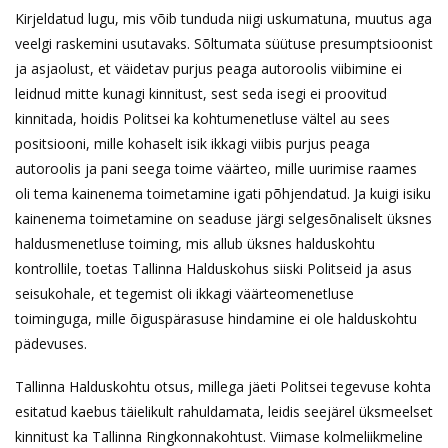
Kirjeldatud lugu, mis võib tunduda niigi uskumatuna, muutus aga
veelgi raskemini usutavaks. Sõltumata süütuse presumptsioonist
ja asjaolust, et väidetav purjus peaga autoroolis viibimine ei
leidnud mitte kunagi kinnitust, sest seda isegi ei proovitud
kinnitada, hoidis Politsei ka kohtumenetluse vältel au sees
positsiooni, mille kohaselt isik ikkagi viibis purjus peaga
autoroolis ja pani seega toime väärteo, mille uurimise raames
oli tema kainenema toimetamine igati põhjendatud. Ja kuigi isiku
kainenema toimetamine on seaduse järgi selgesõnaliselt üksnes
haldusmenetluse toiming, mis allub üksnes halduskohtu
kontrollile, toetas Tallinna Halduskohus siiski Politseid ja asus
seisukohale, et tegemist oli ikkagi väärteomenetluse
toiminguga, mille õiguspärasuse hindamine ei ole halduskohtu
pädevuses.
Tallinna Halduskohtu otsus, millega jäeti Politsei tegevuse kohta
esitatud kaebus täielikult rahuldamata, leidis seejärel üksmeelset
kinnitust ka Tallinna Ringkonnakohtust. Viimase kolmeliikmeline