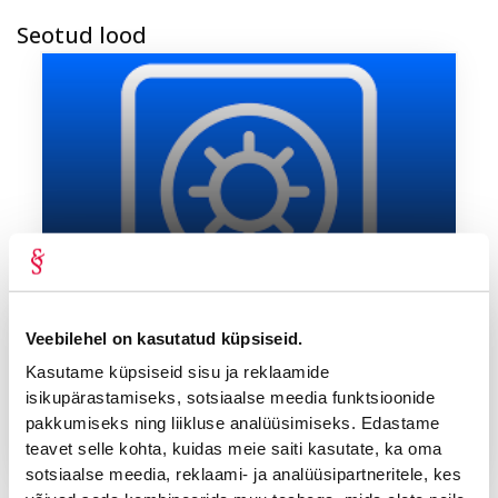
Seotud lood
nov 2025
Advokaadibüroo Lepmets & Nõges
Veebilehel on kasutatud küpsiseid.
OLULINE ARENG: Ringkonnakohtu lahend loob
võimaluse COINLOAN-i pankrotimenetluses
Kasutame küpsiseid sisu ja reklaamide
uute nõuete esitamiseks ja tunnustamiseks
isikupärastamiseks, sotsiaalse meedia funktsioonide
Tallinna Ringkonnakohus koostas 27. oktoobril 2025. a
pakkumiseks ning liikluse analüüsimiseks. Edastame
määruse, mis või...
teavet selle kohta, kuidas meie saiti kasutate, ka oma
sotsiaalse meedia, reklaami- ja analüüsipartneritele, kes