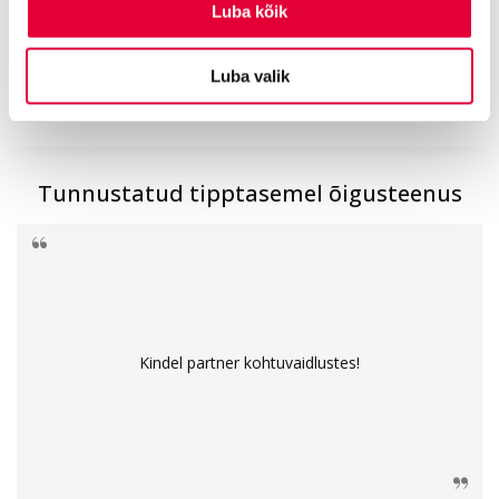
Luba kõik
13
160
1000
+
+
+
Luba valik
aastat
avalikku
tegelikku
kogemust
soovitust
edulugu
Tunnustatud tipptasemel õigusteenus
Kindel partner kohtuvaidlustes!