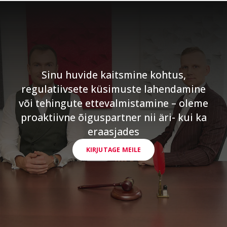
Sinu huvide kaitsmine kohtus,
regulatiivsete küsimuste lahendamine
või tehingute ettevalmistamine – oleme
proaktiivne õiguspartner nii äri- kui ka
eraasjades
KIRJUTAGE MEILE