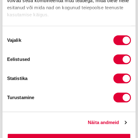
võivad seda kombineerida muu teabega, mida olete neile
esitanud või mida nad on kogunud teiepoolse teenuste
kasutamise käigus.
Nõusoleku
Vajalik
valik
Eelistused
okt 2025
Advokaadibüroo Lepmets & Nõges
Statistika
Ajalugu kordub: austame traditsioone ja
kasvatame meeskonda
Turustamine
Traditsioonid on väärtuslikud ja järjepidevus on jõud.
Septembri algul...
Näita andmeid
KÕIK ARTIKLID